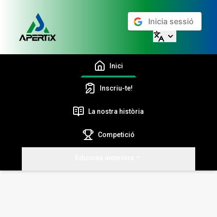
Inicia sessió
Inici
Inscriu-te!
La nostra història
Competició
Edicions anteriors